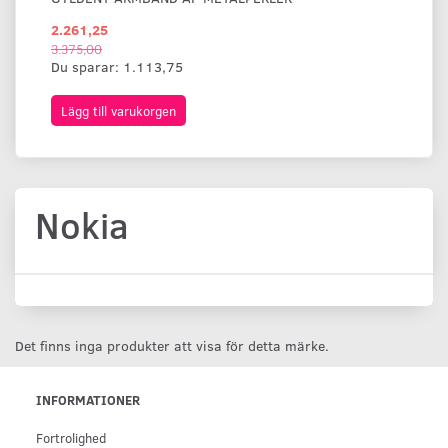
2.261,25
1.
3.375,00
Du sparar:
1.113,75
Lägg till varukorgen
L
Nokia
Det finns inga produkter att visa för detta märke.
INFORMATIONER
Fortrolighed