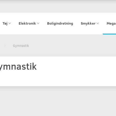
Tøj
Elektronik
Boligindretning
Smykker
Mega
Gymnastik
ymnastik