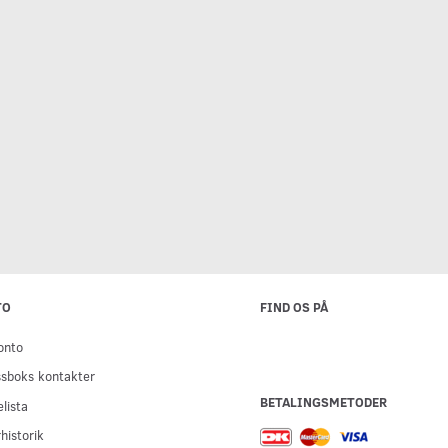
ÅND MED
SÆT MED 3 ARMBÅND I
SUPER FLADT F
FORSKELLIGE FARVER
STÅLRAMME
9.721,25
24.993,75
ukorgen
Lägg till varukorgen
Lägg till varuk
TO
FIND OS PÅ
onto
sboks kontakter
BETALINGSMETODER
lista
historik