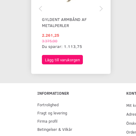
GYLDENT ARMBÅND AF
BREDT ARMB
METALPERLER
RHINSTEN
2.261,25
1.868,75
3.375,00
Du sparar:
1.113,75
Lägg till varukorgen
Lägg till var
INFORMATIONER
KON
Fortrolighed
Mit k
Fragt og levering
Adres
Firma profil
Önske
Betingelser & Vilkår
Order