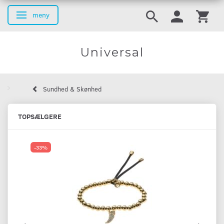
meny
Ändra navigering
Universal
Sundhed & Skønhed
TOPSÆLGERE
-33%