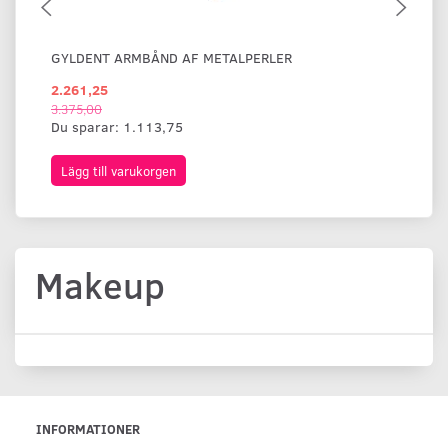
GYLDENT ARMBÅND AF METALPERLER
BR
2.261,25
1.
3.375,00
Du sparar:
1.113,75
Lägg till varukorgen
L
Makeup
INFORMATIONER