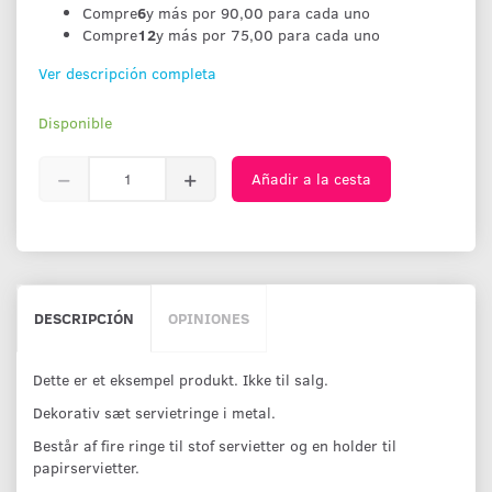
Compre
6
y más por
90,00
para cada uno
Compre
12
y más por
75,00
para cada uno
Ver descripción completa
Disponible
Añadir a la cesta
DESCRIPCIÓN
OPINIONES
Dette er et eksempel produkt. Ikke til salg.
Dekorativ sæt servietringe i metal.
Består af fire ringe til stof servietter og en holder til
papirservietter.