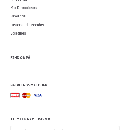
Mis Direcciones
Favoritos
Historial de Pedidos
Boletines
FIND OS PÅ
BETALINGSMETODER
TILMELD NYHEDSBREV
Introduzca