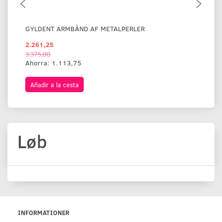
GYLDENT ARMBÅND AF METALPERLER
BR
2.261,25
1.
3.375,00
Ahorra:
1.113,75
Añadir a la cesta
A
Løb
INFORMATIONER