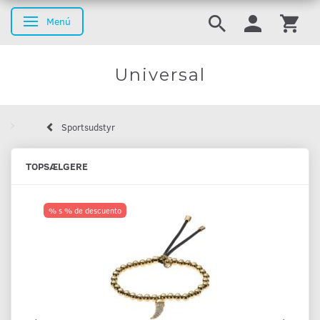
Menú
Navegación de palanca
Universal
Sportsudstyr
TOPSÆLGERE
% s % de descuento