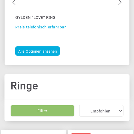
GYLDEN "LOVE" RING
ST
Preis telefonisch erfahrbar
3.
3.6
Sie
Alle Optionen ansehen
I
Ringe
Filter