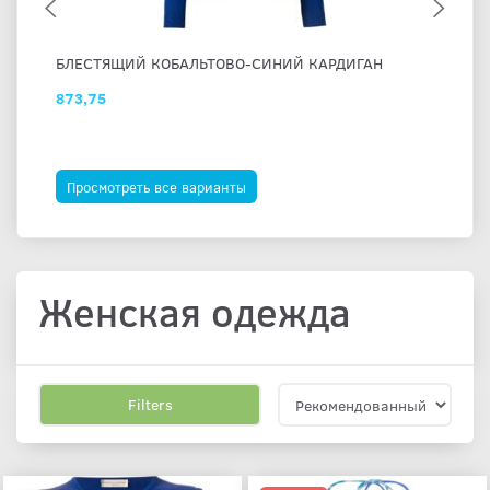
БЛЕСТЯЩИЙ КОБАЛЬТОВО-СИНИЙ КАРДИГАН
КУ
873,75
44
473
Вы
Просмотреть все варианты
П
Женская одежда
Filters