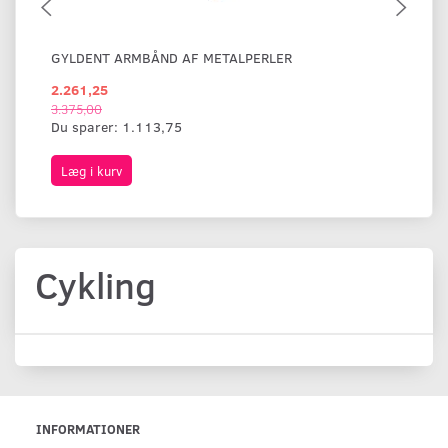
GYLDENT ARMBÅND AF METALPERLER
BR
2.261,25
1.
3.375,00
Du sparer:
1.113,75
Læg i kurv
L
Cykling
INFORMATIONER