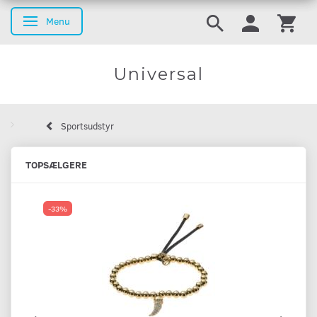
Menu
Skifte navigation
Universal
Sportsudstyr
TOPSÆLGERE
-33%